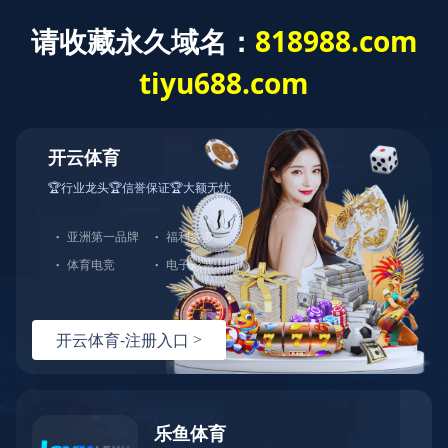
ladglass@ladglass.com
0757-27726738
玻璃翻转切割台
• 这是一台手动切割与分片切割台，带有气浮台及玻璃分片顶